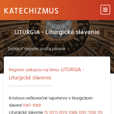
KATECHIZMUS
LITURGIA - Liturgické slávenie
LITURGIA -
Register odkazov na tému:
Liturgické slávenie
Kristovo veľkonočné tajomstvo v liturgickom
slávení
1067-1068
Liturgické slávenie
15
,
1070
,
1074
,
1088
,
1097
,
1108
,
1111
,