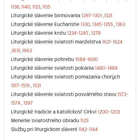
1136
,
1140
,
1153
,
1155
Liturgické slávenie birmovania
1297-1301
,
1321
Liturgické slávenie Eucharistie
1330
,
1345-1355
,
1363
Liturgické slávenie krstu
1234-1245
,
1278
Liturgické slávenie sviatosti manželstva
1621-1624
,
1631
,
1663
Liturgické slávenie pohrebu
1684-1690
Liturgické slávenie sviatosti pokánia
1480-1484
Liturgické slávenie sviatosti pomazania chorých
1517-1519
,
1531
Liturgické slávenie sviatosti posvätného stavu
1572-
1574
,
1597
Liturgické tradície a katolíckosť Cirkvi
1200-1203
Menenie sviatostného obradu
1125
Služby pri liturgickom slávení
1142-1144