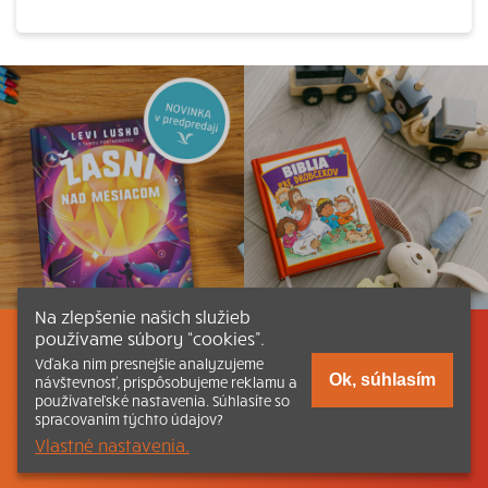
Na zlepšenie našich služieb
používame súbory “cookies”.
Listovať
Obsah
Dokumenty a články
Vďaka nim presnejšie analyzujeme
Ok, súhlasím
návštevnosť, prispôsobujeme reklamu a
používateľské nastavenia. Súhlasíte so
Kontakt
Tlačená verzia Katechizmu
spracovaním týchto údajov?
Vlastné nastavenia.
© 2026 katechizmus.sk |
Všetky práva vyhradené
| Táto stránka
funguje aj vďaka kresťanskému kníhkupectvu
Kumran.sk