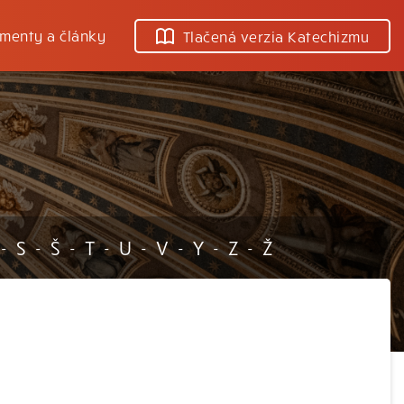
menty a články
Tlačená verzia Katechizmu
S
Š
T
U
V
Y
Z
Ž
-
-
-
-
-
-
-
-