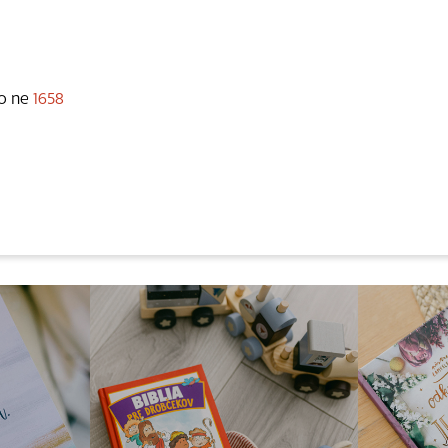
 o ne
1658