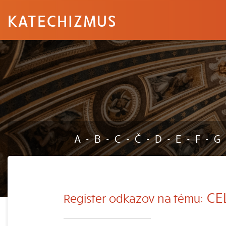
KATECHIZMUS
A
B
C
Č
D
E
F
G
-
-
-
-
-
-
-
CEL
Register odkazov na tému: