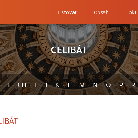
Listovať
Obsah
Doku
CELIBÁT
H
CH
I
J
K
L
M
N
O
P
R
-
-
-
-
-
-
-
-
-
-
-
IBÁT