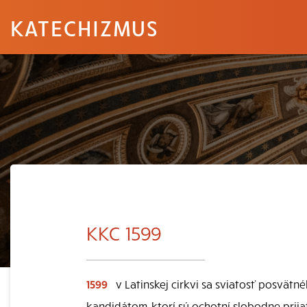
KATECHIZMUS
KKC 1599
1599
v Latinskej cirkvi sa sviatosť posvätn
kandidátom, ktorí sú ochotní slobodne prija