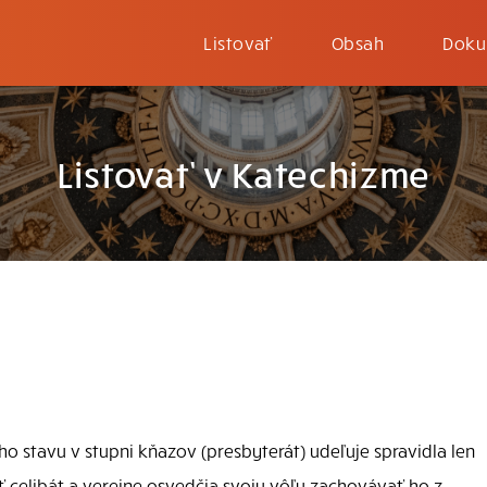
Listovať
Obsah
Doku
Listovať v Katechizme
ého stavu v stupni kňazov (presbyterát) udeľuje spravidla len
ť celibát a verejne osvedčia svoju vôľu zachovávať ho z