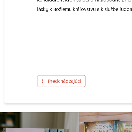
lásky k Božiemu kráľovstvu a k službe ľudo
⟨
Predchádzajúci