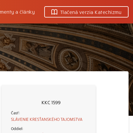
menty a články
Tlačená verzia Katechizmu
KKC 1599
SLÁVENIE KRESŤANSKÉHO TAJOMSTVA