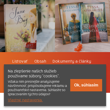
Listovať
Obsah
Dokumenty a články
Na zlepšenie našich služieb
Kontakt
Tlačená verzia Katechizmu
používame súbory “cookies”.
Vďaka nim presnejšie analyzujeme
© 2026 katechizmus.sk |
Všetky práva vyhradené
| Táto stránka
Ok, súhlasím
návštevnosť, prispôsobujeme reklamu a
funguje aj vďaka kresťanskému kníhkupectvu
Kumran.sk
používateľské nastavenia. Súhlasíte so
spracovaním týchto údajov?
Vlastné nastavenia.