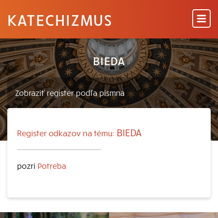
KATECHIZMUS
BIEDA
BIEDA
Register odkazov na tému:
pozri
Potreba