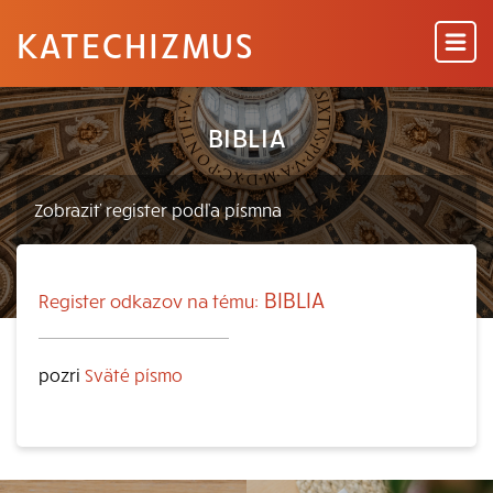
KATECHIZMUS
BIBLIA
BIBLIA
Register odkazov na tému:
pozri
Sväté písmo