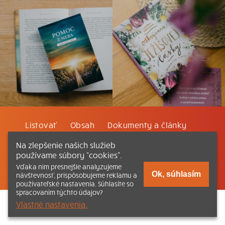
Listovať
Obsah
Dokumenty a články
Na zlepšenie našich služieb
Kontakt
Tlačená verzia Katechizmu
používame súbory “cookies”.
Vďaka nim presnejšie analyzujeme
© 2026 katechizmus.sk |
Všetky práva vyhradené
| Táto stránka
Ok, súhlasím
návštevnosť, prispôsobujeme reklamu a
funguje aj vďaka kresťanskému kníhkupectvu
Kumran.sk
používateľské nastavenia. Súhlasíte so
spracovaním týchto údajov?
Vlastné nastavenia.