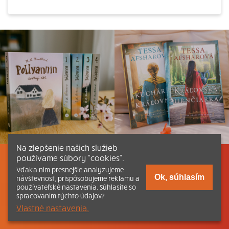
Na zlepšenie našich služieb
používame súbory “cookies”.
Listovať
Obsah
Dokumenty a články
Vďaka nim presnejšie analyzujeme
Ok, súhlasím
návštevnosť, prispôsobujeme reklamu a
používateľské nastavenia. Súhlasíte so
Kontakt
Tlačená verzia Katechizmu
spracovaním týchto údajov?
Vlastné nastavenia.
© 2026 katechizmus.sk |
Všetky práva vyhradené
| Táto stránka
funguje aj vďaka kresťanskému kníhkupectvu
Kumran.sk