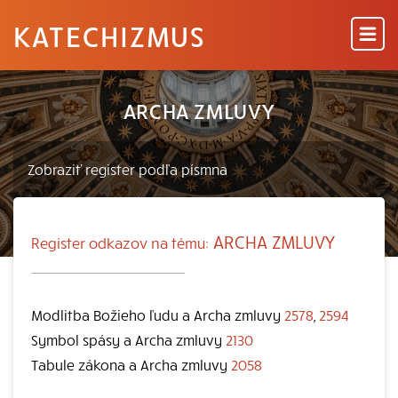
KATECHIZMUS
ARCHA ZMLUVY
ARCHA ZMLUVY
Register odkazov na tému:
Modlitba Božieho ľudu a Archa zmluvy
2578
,
2594
Symbol spásy a Archa zmluvy
2130
Tabule zákona a Archa zmluvy
2058