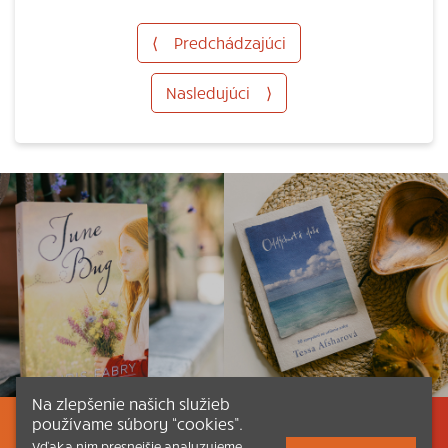
⟨
Predchádzajúci
Nasledujúci
⟩
Na zlepšenie našich služieb
používame súbory “cookies”.
Listovať
Obsah
Dokumenty a články
Vďaka nim presnejšie analyzujeme