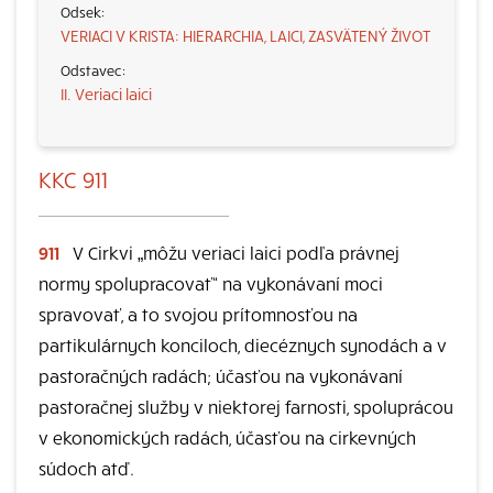
VERIACI V KRISTA: HIERARCHIA, LAICI, ZASVÄTENÝ ŽIVOT
II. Veriaci laici
KKC 911
911
V Cirkvi „môžu veriaci laici podľa právnej
normy spolupracovať“ na vykonávaní moci
spravovať, a to svojou prítomnosťou na
partikulárnych konciloch, diecéznych synodách a v
pastoračných radách; účasťou na vykonávaní
pastoračnej služby v niektorej farnosti, spoluprácou
v ekonomických radách, účasťou na cirkevných
súdoch atď.