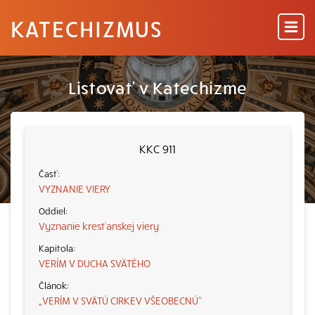
KATECHIZMUS
Listovať v Katechizme
KKC 911
VYZNANIE VIERY
Vyznanie kresťanskej viery
VERÍM V DUCHA SVÄTÉHO
„VERÍM V SVÄTÚ CIRKEV VŠEOBECNÚ“