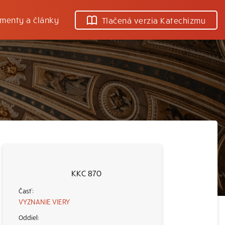
menty a články
Tlačená verzia Katechizmu
KKC 870
VYZNANIE VIERY