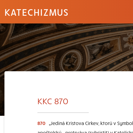
KATECHIZMUS
KKC 870
870
„Jediná Kristova Cirkev, ktorú v Symbo
apoštolskú… pretrváva (subsistit) v Katolícke