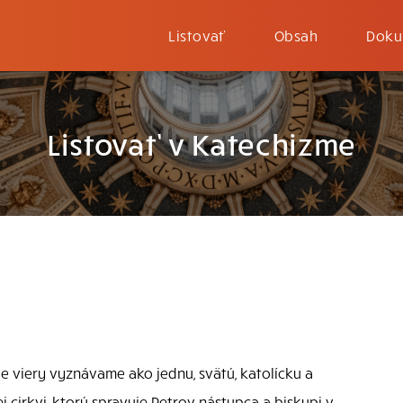
Listovať
Obsah
Doku
Listovať v Katechizme
le viery vyznávame ako jednu, svätú, katolícku a
j cirkvi, ktorú spravuje Petrov nástupca a biskupi v