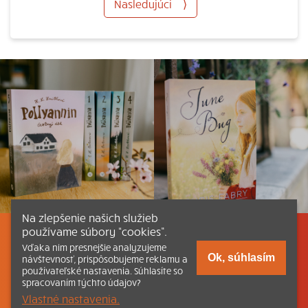
Nasledujúci
⟩
Na zlepšenie našich služieb
používame súbory “cookies”.
Listovať
Obsah
Dokumenty a články
Vďaka nim presnejšie analyzujeme
Ok, súhlasím
návštevnosť, prispôsobujeme reklamu a
používateľské nastavenia. Súhlasíte so
Kontakt
Tlačená verzia Katechizmu
spracovaním týchto údajov?
Vlastné nastavenia.
© 2026 katechizmus.sk |
Všetky práva vyhradené
| Táto stránka