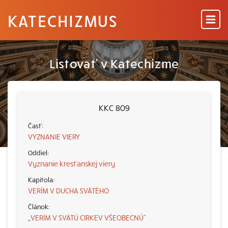
KATECHIZMUS
Listovať v Katechizme
KKC 809
VYZNANIE VIERY
Vyznanie kresťanskej viery
VERÍM V DUCHA SVÄTÉHO
„VERÍM V SVÄTÚ CIRKEV VŠEOBECNÚ“