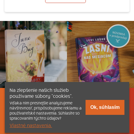
Na zlepšenie našich služieb
používame súbory “cookies”.
Listovať
Obsah
Dokumenty a články
Vďaka nim presnejšie analyzujeme
Ok, súhlasím
návštevnosť, prispôsobujeme reklamu a
používateľské nastavenia. Súhlasíte so
Kontakt
Tlačená verzia Katechizmu
spracovaním týchto údajov?
Vlastné nastavenia.
© 2026 katechizmus.sk |
Všetky práva vyhradené
| Táto stránka
funguje aj vďaka kresťanskému kníhkupectvu
Kumran.sk