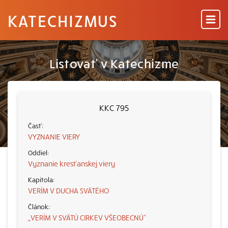
KATECHIZMUS
Listovať v Katechizme
KKC 795
VYZNANIE VIERY
Vyznanie kresťanskej viery
VERÍM V DUCHA SVÄTÉHO
„VERÍM V SVÄTÚ CIRKEV VŠEOBECNÚ“