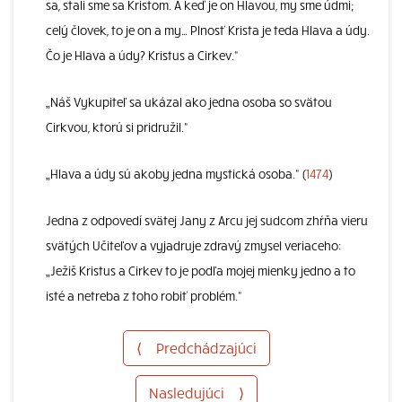
sa, stali sme sa Kristom. A keď je on Hlavou, my sme údmi;
celý človek, to je on a my… Plnosť Krista je teda Hlava a údy.
Čo je Hlava a údy? Kristus a Cirkev.“
„Náš Vykupiteľ sa ukázal ako jedna osoba so svätou
Cirkvou, ktorú si pridružil.“
„Hlava a údy sú akoby jedna mystická osoba.“ (
1474
)
Jedna z odpovedí svätej Jany z Arcu jej sudcom zhŕňa vieru
svätých Učiteľov a vyjadruje zdravý zmysel veriaceho:
„Ježiš Kristus a Cirkev to je podľa mojej mienky jedno a to
isté a netreba z toho robiť problém.“
⟨
Predchádzajúci
Nasledujúci
⟩