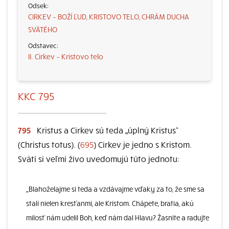
CIRKEV – BOŽÍ ĽUD, KRISTOVO TELO, CHRÁM DUCHA
SVÄTÉHO
II. Cirkev – Kristovo telo
KKC 795
795
Kristus a Cirkev sú teda „úplný Kristus“
(Christus totus). (
695
) Cirkev je jedno s Kristom.
Svätí si veľmi živo uvedomujú túto jednotu:
„Blahoželajme si teda a vzdávajme vďaky za to, že sme sa
stali nielen kresťanmi, ale Kristom. Chápete, bratia, akú
milosť nám udelil Boh, keď nám dal Hlavu? Žasnite a radujte