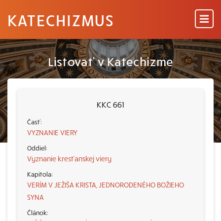
KATECHIZMUS
Listovať v Katechizme
KKC 661
VYZNANIE VIERY
Vyznanie kresťanskej viery
VERÍM V JEŽIŠA KRISTA, JEDNORODENÉHO BOŽIEHO
SYNA