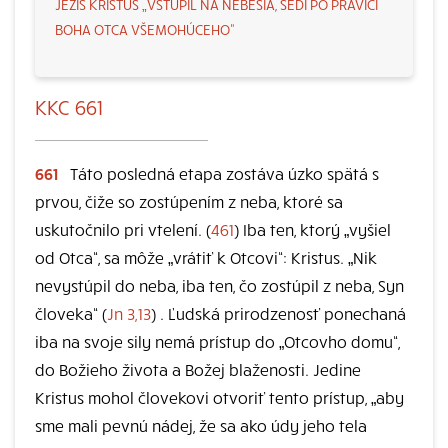
JEŽIŠ KRISTUS „VSTÚPIL NA NEBESIA, SEDÍ PO PRAVICI
BOHA OTCA VŠEMOHÚCEHO“
KKC 661
661
Táto posledná etapa zostáva úzko spätá s
prvou, čiže so zostúpením z neba, ktoré sa
uskutočnilo pri vtelení. (
461
) Iba ten, ktorý „vyšiel
od Otca“, sa môže „vrátiť k Otcovi“: Kristus. „Nik
nevystúpil do neba, iba ten, čo zostúpil z neba, Syn
človeka“ (
Jn 3,13
) . Ľudská prirodzenosť ponechaná
iba na svoje sily nemá prístup do „Otcovho domu“,
do Božieho života a Božej blaženosti. Jedine
Kristus mohol človekovi otvoriť tento prístup, „aby
sme mali pevnú nádej, že sa ako údy jeho tela