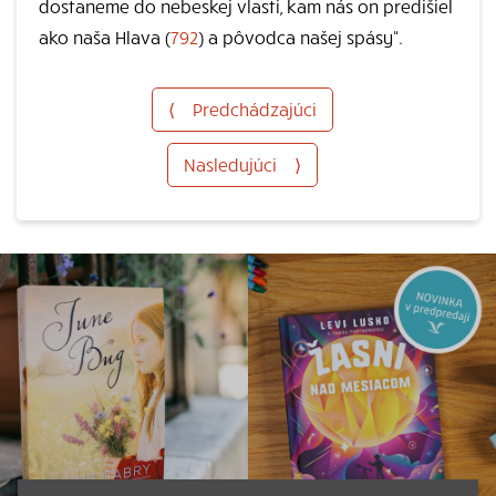
dostaneme do nebeskej vlasti, kam nás on predišiel
ako naša Hlava (
792
) a pôvodca našej spásy“.
⟨
Predchádzajúci
Nasledujúci
⟩