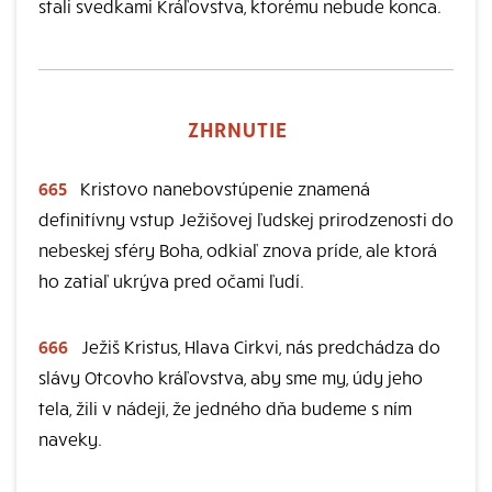
stali svedkami Kráľovstva, ktorému nebude konca.
ZHRNUTIE
665
Kristovo nanebovstúpenie znamená
definitívny vstup Ježišovej ľudskej prirodzenosti do
nebeskej sféry Boha, odkiaľ znova príde, ale ktorá
ho zatiaľ ukrýva pred očami ľudí.
666
Ježiš Kristus, Hlava Cirkvi, nás predchádza do
slávy Otcovho kráľovstva, aby sme my, údy jeho
tela, žili v nádeji, že jedného dňa budeme s ním
naveky.