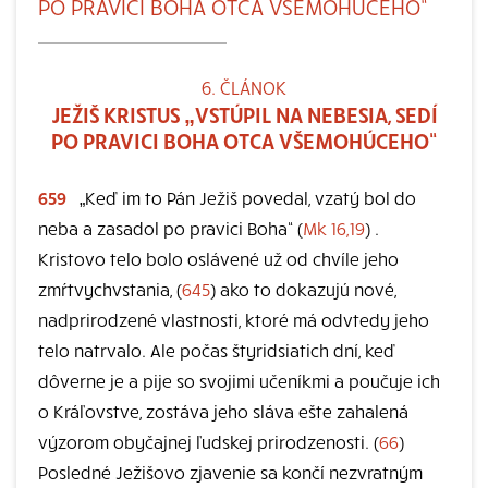
PO PRAVICI BOHA OTCA VŠEMOHÚCEHO“
6. ČLÁNOK
JEŽIŠ KRISTUS „VSTÚPIL NA NEBESIA, SEDÍ
PO PRAVICI BOHA OTCA VŠEMOHÚCEHO“
659
„Keď im to Pán Ježiš povedal, vzatý bol do
neba a zasadol po pravici Boha“ (
Mk 16,19
) .
Kristovo telo bolo oslávené už od chvíle jeho
zmŕtvychvstania, (
645
) ako to dokazujú nové,
nadprirodzené vlastnosti, ktoré má odvtedy jeho
telo natrvalo. Ale počas štyridsiatich dní, keď
dôverne je a pije so svojimi učeníkmi a poučuje ich
o Kráľovstve, zostáva jeho sláva ešte zahalená
výzorom obyčajnej ľudskej prirodzenosti. (
66
)
Posledné Ježišovo zjavenie sa končí nezvratným