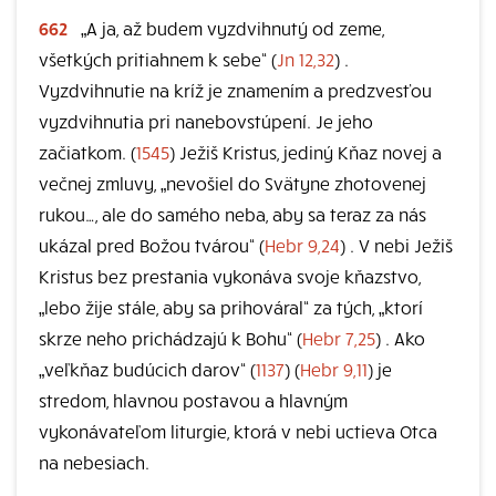
662
„A ja, až budem vyzdvihnutý od zeme,
všetkých pritiahnem k sebe“ (
Jn 12,32
) .
Vyzdvihnutie na kríž je znamením a predzvesťou
vyzdvihnutia pri nanebovstúpení. Je jeho
začiatkom. (
1545
) Ježiš Kristus, jediný Kňaz novej a
večnej zmluvy, „nevošiel do Svätyne zhotovenej
rukou…, ale do samého neba, aby sa teraz za nás
ukázal pred Božou tvárou“ (
Hebr 9,24
) . V nebi Ježiš
Kristus bez prestania vykonáva svoje kňazstvo,
„lebo žije stále, aby sa prihováral“ za tých, „ktorí
skrze neho prichádzajú k Bohu“ (
Hebr 7,25
) . Ako
„veľkňaz budúcich darov“ (
1137
) (
Hebr 9,11
) je
stredom, hlavnou postavou a hlavným
vykonávateľom liturgie, ktorá v nebi uctieva Otca
na nebesiach.