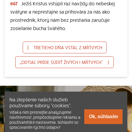
667
Ježiš Kristus vstúpil raz navždy do nebeskej
svätyne a neprestajne sa prihovára za nás ako
prostredník, ktorý nám bez prestania zaručuje
zosielanie Ducha Svätého.
⟨
TRETIEHO DŇA VSTAL Z MŔTVYCH
„ODTIAĽ PRÍDE SÚDIŤ ŽIVÝCH I MŔTVYCH“
⟩
Na zlepšenie našich služieb
používame súbory “cookies”.
Vďaka nim presnejšie analyzujeme
Ok, súhlasím
návštevnosť, prispôsobujeme reklamu a
používateľské nastavenia. Súhlasíte so
spracovaním týchto údajov?