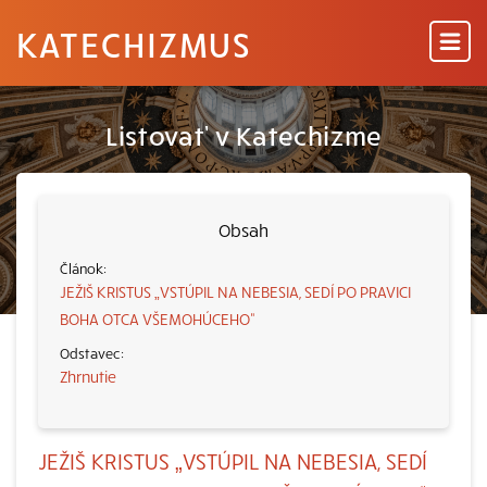
KATECHIZMUS
Listovať v Katechizme
Obsah
JEŽIŠ KRISTUS „VSTÚPIL NA NEBESIA, SEDÍ PO PRAVICI
BOHA OTCA VŠEMOHÚCEHO“
Zhrnutie
JEŽIŠ KRISTUS „VSTÚPIL NA NEBESIA, SEDÍ