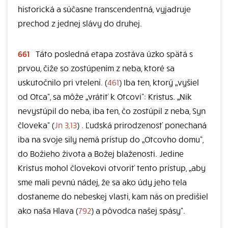
historická a súčasne transcendentná, vyjadruje
prechod z jednej slávy do druhej.
661
Táto posledná etapa zostáva úzko spätá s
prvou, čiže so zostúpením z neba, ktoré sa
uskutočnilo pri vtelení. (
461
) Iba ten, ktorý „vyšiel
od Otca“, sa môže „vrátiť k Otcovi“: Kristus. „Nik
nevystúpil do neba, iba ten, čo zostúpil z neba, Syn
človeka“ (
Jn 3,13
) . Ľudská prirodzenosť ponechaná
iba na svoje sily nemá prístup do „Otcovho domu“,
do Božieho života a Božej blaženosti. Jedine
Kristus mohol človekovi otvoriť tento prístup, „aby
sme mali pevnú nádej, že sa ako údy jeho tela
dostaneme do nebeskej vlasti, kam nás on predišiel
ako naša Hlava (
792
) a pôvodca našej spásy“.