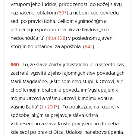
vstupom jeho ľudskej prirodzenosti do Božej slávy,
naznačenej oblakom (
697
) a nebom, kde odvtedy
sedí po pravici Boha. Celkom výnimočným a
jedinečným spôsobom sa ukáže Pavlovi „ako
nedochôdčaťu“ (
1Kor 15,8
) v poslednom zjavení,
ktorým ho ustanoví za apoštola. (
642
)
660
To, že sláva Zmŕtvychvstalého je cez tento čas
zastretá, vysvitá z jeho tajomných slov povedaných
Márii Magdaléne: „Ešte som nevystúpil k Otcovi; ale
choď k mojim bratom a povedz im: Vystupujem k
môjmu Otcovi a vášmu Otcovi, k môjmu Bohu a
vášmu Bohu“ (
Jn 20,17
) . To poukazuje na rozdiel v
spôsobe, akým sa prejavuje sláva Krista
vzkrieseného a sláva Krista povýšeného do neba,
kde sedí po pravici Otca. Udalosť nanebovstúpenia,