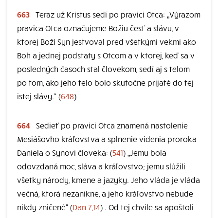
663
Teraz už Kristus sedí po pravici Otca: „Výrazom
pravica Otca označujeme Božiu česť a slávu, v
ktorej Boží Syn jestvoval pred všetkými vekmi ako
Boh a jednej podstaty s Otcom a v ktorej, keď sa v
posledných časoch stal človekom, sedí aj s telom
po tom, ako jeho telo bolo skutočne prijaté do tej
istej slávy.“ (
648
)
664
Sedieť po pravici Otca znamená nastolenie
Mesiášovho kráľovstva a splnenie videnia proroka
Daniela o Synovi človeka: (
541
) „Jemu bola
odovzdaná moc, sláva a kráľovstvo; jemu slúžili
všetky národy, kmene a jazyky. Jeho vláda je vláda
večná, ktorá nezanikne, a jeho kráľovstvo nebude
nikdy zničené“ (
Dan 7,14
) . Od tej chvíle sa apoštoli