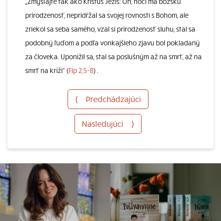
„Zmýšľajte tak ako Kristus Ježiš: On, hoci má božskú
prirodzenosť, nepridŕžal sa svojej rovnosti s Bohom, ale
zriekol sa seba samého, vzal si prirodzenosť sluhu, stal sa
podobný ľuďom a podľa vonkajšieho zjavu bol pokladaný
za človeka. Uponížil sa, stal sa poslušným až na smrť, až na
smrť na kríži“ (
Flp 2,5-8
) .
⟨
Predchádzajúci
Nasledujúci
⟩