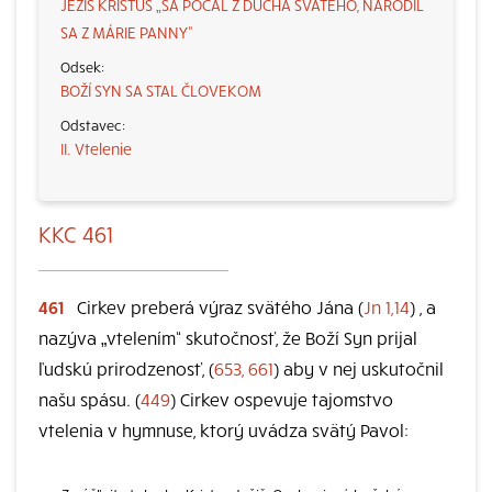
JEŽIŠ KRISTUS „SA POČAL Z DUCHA SVÄTÉHO, NARODIL
SA Z MÁRIE PANNY“
BOŽÍ SYN SA STAL ČLOVEKOM
II. Vtelenie
KKC 461
461
Cirkev preberá výraz svätého Jána (
Jn 1,14
) , a
nazýva „vtelením“ skutočnosť, že Boží Syn prijal
ľudskú prirodzenosť, (
653, 661
) aby v nej uskutočnil
našu spásu. (
449
) Cirkev ospevuje tajomstvo
vtelenia v hymnuse, ktorý uvádza svätý Pavol: