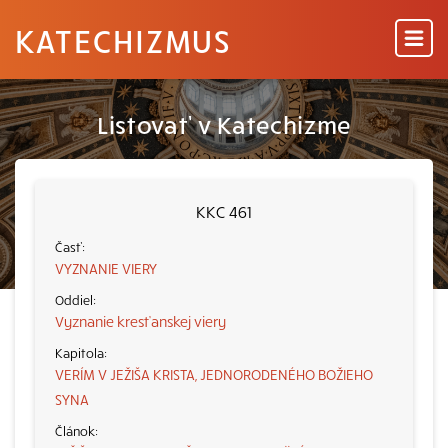
KATECHIZMUS
Listovať v Katechizme
KKC 461
VYZNANIE VIERY
Vyznanie kresťanskej viery
VERÍM V JEŽIŠA KRISTA, JEDNORODENÉHO BOŽIEHO
SYNA