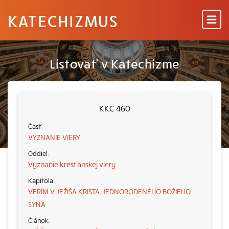
KATECHIZMUS
Listovať v Katechizme
KKC 460
VYZNANIE VIERY
Vyznanie kresťanskej viery
VERÍM V JEŽIŠA KRISTA, JEDNORODENÉHO BOŽIEHO
SYNA