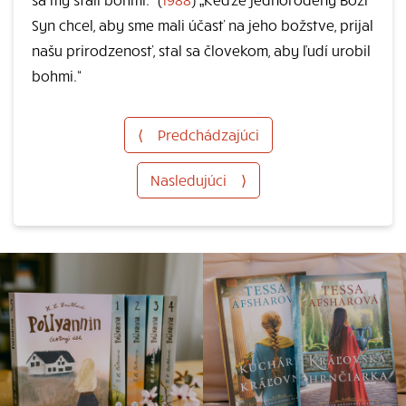
Syn chcel, aby sme mali účasť na jeho božstve, prijal
našu prirodzenosť, stal sa človekom, aby ľudí urobil
bohmi.“
⟨
Predchádzajúci
Nasledujúci
⟩