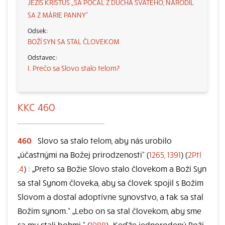
JEŽIŠ KRISTUS „SA POČAL Z DUCHA SVÄTÉHO, NARODIL
SA Z MÁRIE PANNY“
BOŽÍ SYN SA STAL ČLOVEKOM
I. Prečo sa Slovo stalo telom?
KKC 460
460
Slovo sa stalo telom, aby nás urobilo
„účastnými na Božej prirodzenosti“ (
1265, 1391
) (
2Ptl
,4
) : „Preto sa Božie Slovo stalo človekom a Boží Syn
sa stal Synom človeka, aby sa človek spojil s Božím
Slovom a dostal adoptívne synovstvo, a tak sa stal
Božím synom.“ „Lebo on sa stal človekom, aby sme
sa my stali bohmi.“ (
1988
) „Keďže jednorodený Boží