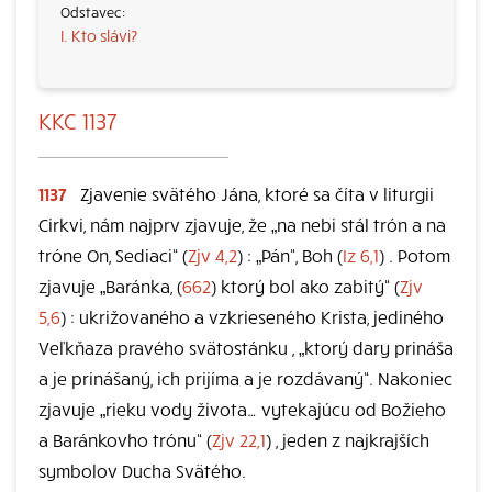
I. Kto slávi?
KKC 1137
1137
Zjavenie svätého Jána, ktoré sa číta v liturgii
Cirkvi, nám najprv zjavuje, že „na nebi stál trón a na
tróne On, Sediaci“ (
Zjv 4,2
) : „Pán“, Boh (
Iz 6,1
) . Potom
zjavuje „Baránka, (
662
) ktorý bol ako zabitý“ (
Zjv
5,6
) : ukrižovaného a vzkrieseného Krista, jediného
Veľkňaza pravého svätostánku , „ktorý dary prináša
a je prinášaný, ich prijíma a je rozdávaný“. Nakoniec
zjavuje „rieku vody života… vytekajúcu od Božieho
a Baránkovho trónu“ (
Zjv 22,1
) , jeden z najkrajších
symbolov Ducha Svätého.