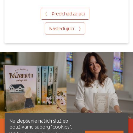
⟨
Predchádzajúci
Nasledujúci
⟩
Na zlepšenie našich služieb
používame súbory “cookies”.
Listovať
Obsah
Dokumenty a články