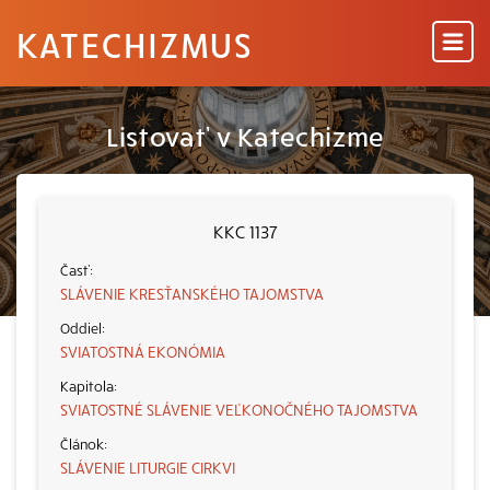
KATECHIZMUS
Listovať v Katechizme
KKC 1137
SLÁVENIE KRESŤANSKÉHO TAJOMSTVA
SVIATOSTNÁ EKONÓMIA
SVIATOSTNÉ SLÁVENIE VEĽKONOČNÉHO TAJOMSTVA
SLÁVENIE LITURGIE CIRKVI