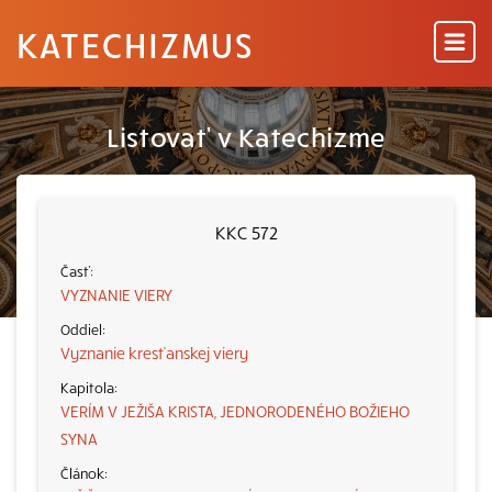
KATECHIZMUS
Listovať v Katechizme
KKC 572
VYZNANIE VIERY
Vyznanie kresťanskej viery
VERÍM V JEŽIŠA KRISTA, JEDNORODENÉHO BOŽIEHO
SYNA