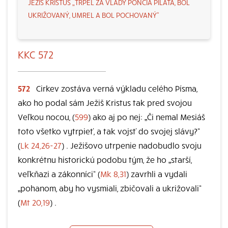
JEŽIŠ KRISTUS „TRPEL ZA VLÁDY PONCIA PILÁTA, BOL
UKRIŽOVANÝ, UMREL A BOL POCHOVANÝ“
KKC 572
572
Cirkev zostáva verná výkladu celého Písma,
ako ho podal sám Ježiš Kristus tak pred svojou
Veľkou nocou, (
599
) ako aj po nej: „Či nemal Mesiáš
toto všetko vytrpieť, a tak vojsť do svojej slávy?“
(
Lk 24,26-27
) . Ježišovo utrpenie nadobudlo svoju
konkrétnu historickú podobu tým, že ho „starší,
veľkňazi a zákonníci“ (
Mk 8,31
) zavrhli a vydali
„pohanom, aby ho vysmiali, zbičovali a ukrižovali“
(
Mt 20,19
) .