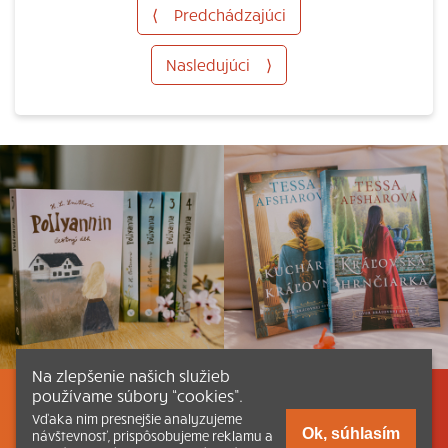
⟨
Predchádzajúci
Nasledujúci
⟩
Na zlepšenie našich služieb
používame súbory “cookies”.
Listovať
Obsah
Dokumenty a články
Vďaka nim presnejšie analyzujeme
Ok, súhlasím
návštevnosť, prispôsobujeme reklamu a