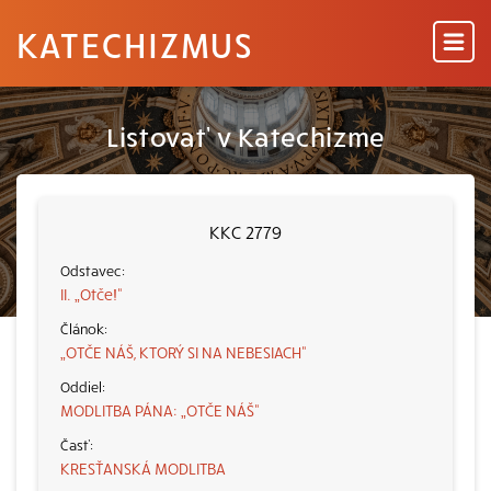
KATECHIZMUS
Listovať v Katechizme
KKC 2779
II. „Otče!“
„OTČE NÁŠ, KTORÝ SI NA NEBESIACH“
MODLITBA PÁNA: „OTČE NÁŠ“
KRESŤANSKÁ MODLITBA