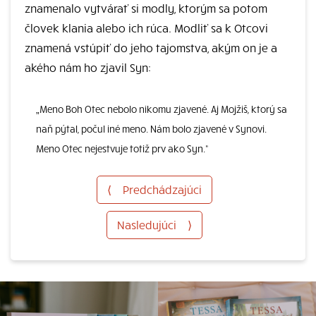
znamenalo vytvárať si modly, ktorým sa potom
človek klania alebo ich rúca. Modliť sa k Otcovi
znamená vstúpiť do jeho tajomstva, akým on je a
akého nám ho zjavil Syn:
„Meno Boh Otec nebolo nikomu zjavené. Aj Mojžiš, ktorý sa
naň pýtal, počul iné meno. Nám bolo zjavené v Synovi.
Meno Otec nejestvuje totiž prv ako Syn.“
⟨
Predchádzajúci
Nasledujúci
⟩