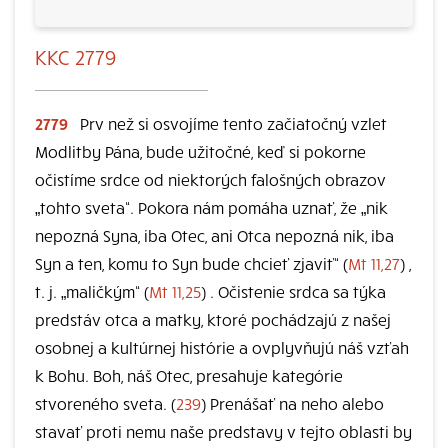
KKC 2779
2779
Prv než si osvojíme tento začiatočný vzlet
Modlitby Pána, bude užitočné, keď si pokorne
očistíme srdce od niektorých falošných obrazov
„tohto sveta“. Pokora nám pomáha uznať, že „nik
nepozná Syna, iba Otec, ani Otca nepozná nik, iba
Syn a ten, komu to Syn bude chcieť zjaviť“ (
Mt 11,27
) ,
t. j. „maličkým“ (
Mt 11,25
) . Očistenie srdca sa týka
predstáv otca a matky, ktoré pochádzajú z našej
osobnej a kultúrnej histórie a ovplyvňujú náš vzťah
k Bohu. Boh, náš Otec, presahuje kategórie
stvoreného sveta. (
239
) Prenášať na neho alebo
stavať proti nemu naše predstavy v tejto oblasti by