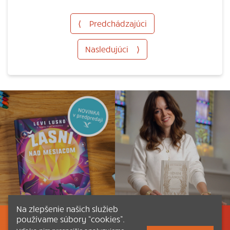
⟨
Predchádzajúci
Nasledujúci
⟩
Na zlepšenie našich služieb
používame súbory “cookies”.
Listovať
Obsah
Dokumenty a články