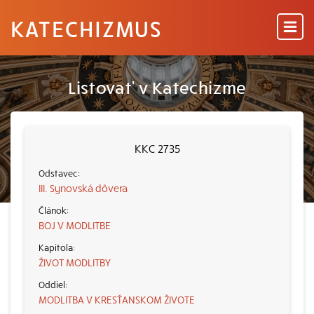
KATECHIZMUS
Listovať v Katechizme
KKC 2735
III. Synovská dôvera
BOJ V MODLITBE
ŽIVOT MODLITBY
MODLITBA V KRESŤANSKOM ŽIVOTE