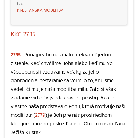
KRESŤANSKÁ MODLITBA
KKC 2735
2735
Ponajprv by nás malo prekvapiť jedno
zistenie. Keď chválime Boha alebo keď mu vo
všeobecnosti vzdávame vďaky za jeho
dobrodenia, nestaráme sa veľmi o to, aby sme
vedeli, či mu je naša modlitba milá. Zato si však
žiadame vidieť výsledok svojej prosby. Aká je
vlastne naša predstava o Bohu, ktorá motivuje našu
modlitbu: (
2779
) je Boh pre nás prostriedkom,
ktorým si možno poslúžiť, alebo Otcom nášho Pána
Ježiša Krista?