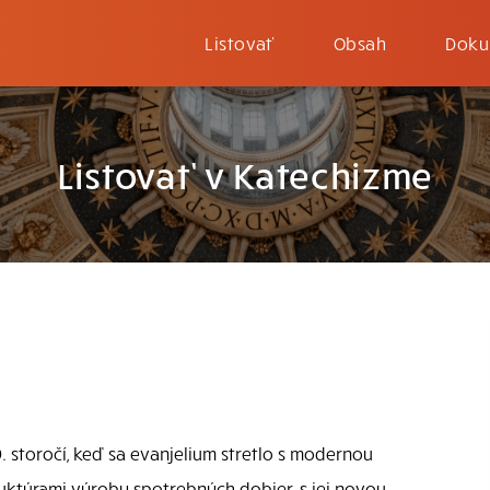
Listovať
Obsah
Doku
Listovať v Katechizme
9. storočí, keď sa evanjelium stretlo s modernou
ruktúrami výroby spotrebných dobier, s jej novou