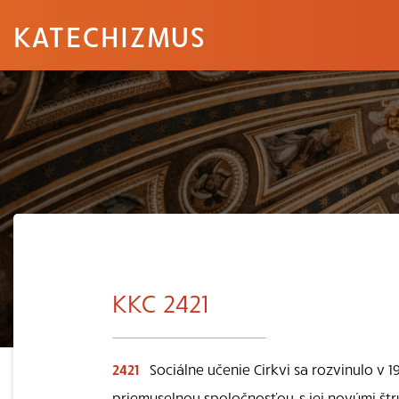
KATECHIZMUS
KKC 2421
2421
Sociálne učenie Cirkvi sa rozvinulo v 1
priemyselnou spoločnosťou, s jej novými št