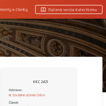
menty a články
Tlačená verzia Katechizmu
KKC 2421
III. Sociálne učenie Cirkvi