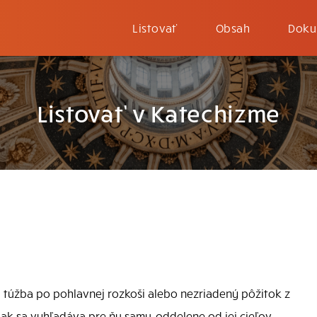
Listovať
Obsah
Doku
Listovať v Katechizme
á túžba po pohlavnej rozkoši alebo nezriadený pôžitok z
 ak sa vyhľadáva pre ňu samu, oddelene od jej cieľov