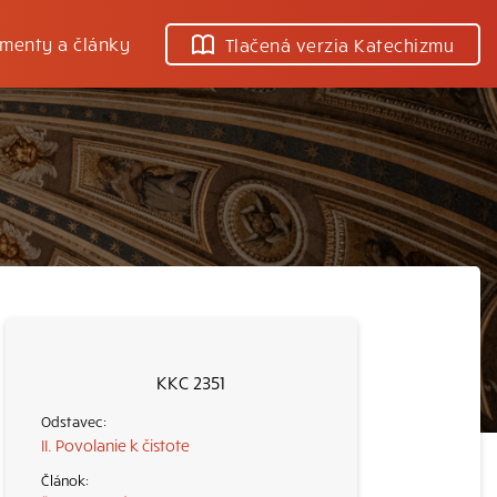
menty a články
Tlačená verzia Katechizmu
KKC 2351
II. Povolanie k čistote