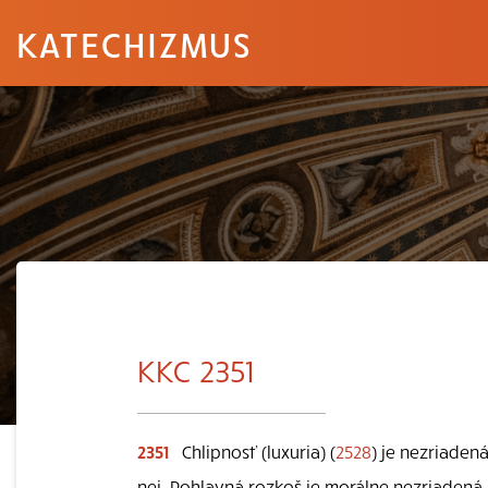
KATECHIZMUS
KKC 2351
2351
Chlipnosť (luxuria) (
2528
) je nezriaden
nej. Pohlavná rozkoš je morálne nezriadená,