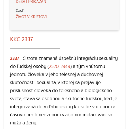
DESAŤ PRIKÁZANÍ
ŽIVOT V KRISTOVI
KKC 2337
2337
Čistota znamená úspešnú integráciu sexuality
do ľudskej osoby (
2520, 2349
) a tým vnútornú
jednotu človeka v jeho telesnej a duchovnej
skutočnosti. Sexualita, v ktorej sa prejavuje
príslušnosť človeka do telesného a biologického
sveta, stáva sa osobnou a skutočne ľudskou, keď je
integrovaná do vzťahu osoby k osobe v úplnom a
časovo neobmedzenom vzájomnom darovaní sa
muža a ženy.