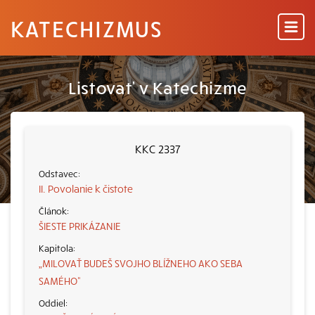
KATECHIZMUS
Listovať v Katechizme
KKC 2337
II. Povolanie k čistote
ŠIESTE PRIKÁZANIE
„MILOVAŤ BUDEŠ SVOJHO BLÍŽNEHO AKO SEBA
SAMÉHO“