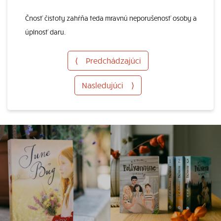
Čnosť čistoty zahŕňa teda mravnú neporušenosť osoby a
úplnosť daru.
⟨
Predchádzajúci
Nasledujúci
⟩