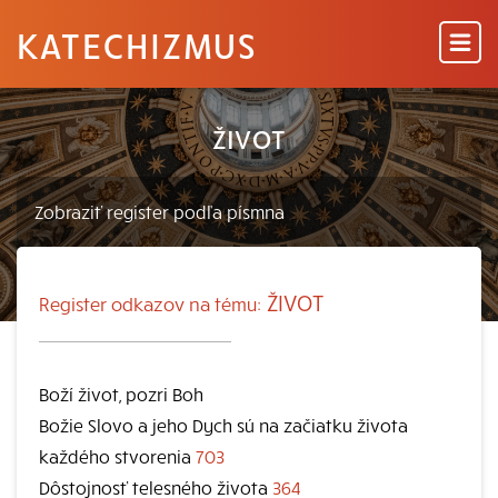
KATECHIZMUS
ŽIVOT
ŽIVOT
Register odkazov na tému:
Boží život, pozri Boh
Božie Slovo a jeho Dych sú na začiatku života
každého stvorenia
703
Dôstojnosť telesného života
364