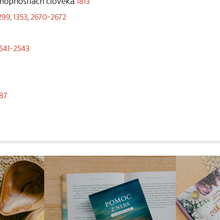
chopnostiach človeka
1813
299
,
1353
,
2670-2672
541-2543
87