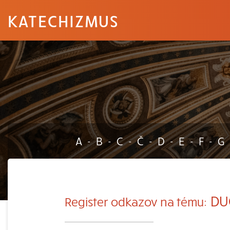
KATECHIZMUS
A
B
C
Č
D
E
F
G
-
-
-
-
-
-
-
DU
Register odkazov na tému: