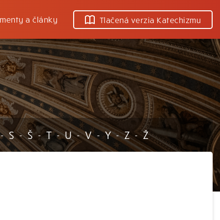
menty a články
Tlačená verzia Katechizmu
S
Š
T
U
V
Y
Z
Ž
-
-
-
-
-
-
-
-