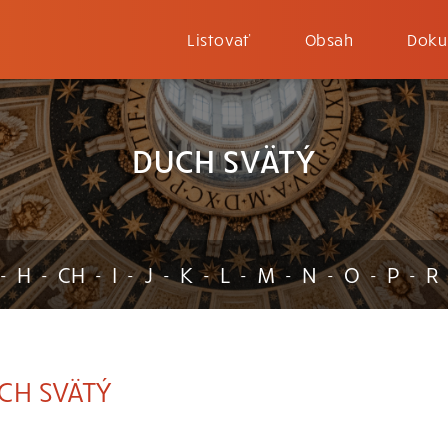
Listovať
Obsah
Doku
DUCH SVÄTÝ
H
CH
I
J
K
L
M
N
O
P
R
-
-
-
-
-
-
-
-
-
-
-
CH SVÄTÝ