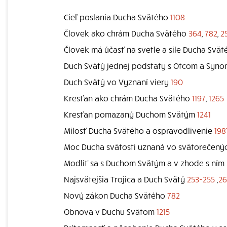
Cieľ poslania Ducha Svätého
1108
Človek ako chrám Ducha Svätého
364
,
782
,
2
Človek má účasť na svetle a sile Ducha Svä
Duch Svätý jednej podstaty s Otcom a Syn
Duch Svätý vo Vyznaní viery
190
Kresťan ako chrám Ducha Svätého
1197
,
1265
Kresťan pomazaný Duchom Svätým
1241
Milosť Ducha Svätého a ospravodlivenie
198
Moc Ducha svätosti uznaná vo svätorečený
Modliť sa s Duchom Svätým a v zhode s ním
Najsvätejšia Trojica a Duch Svätý
253-255
,
26
Nový zákon Ducha Svätého
782
Obnova v Duchu Svätom
1215