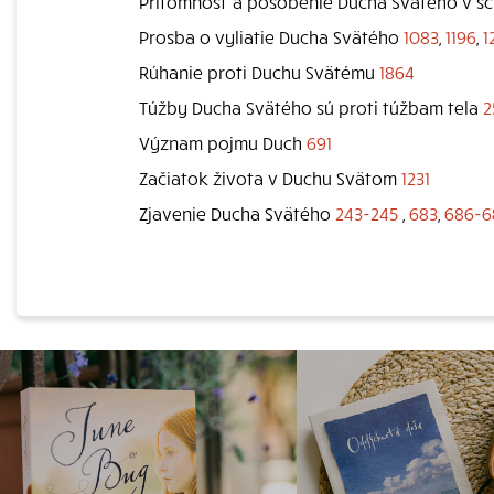
Prítomnosť a pôsobenie Ducha Svätého v s
Prosba o vyliatie Ducha Svätého
1083
,
1196
,
1
Rúhanie proti Duchu Svätému
1864
Túžby Ducha Svätého sú proti túžbam tela
2
Význam pojmu Duch
691
Začiatok života v Duchu Svätom
1231
Zjavenie Ducha Svätého
243-245
,
683
,
686-6