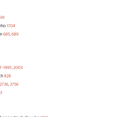
519
tého
1704
om
685
,
689
7-1995
,
2003
ch
828
2736
,
2756
3