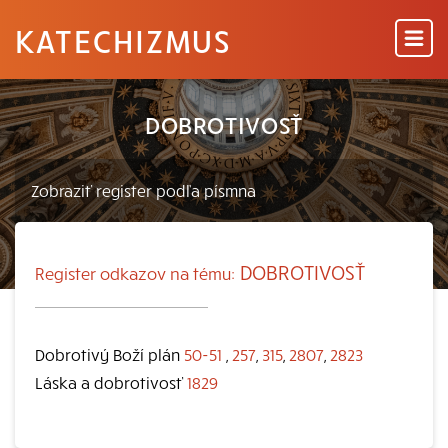
KATECHIZMUS
DOBROTIVOSŤ
DOBROTIVOSŤ
Register odkazov na tému:
Dobrotivý Boží plán
50-51
,
257
,
315
,
2807
,
2823
Láska a dobrotivosť
1829