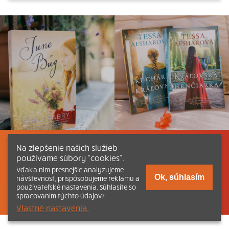
Na zlepšenie našich služieb
Listovať
Obsah
Dokumenty a články
používame súbory “cookies”.
Vďaka nim presnejšie analyzujeme
Kontakt
Tlačená verzia Katechizmu
Ok, súhlasím
návštevnosť, prispôsobujeme reklamu a
používateľské nastavenia. Súhlasíte so
© 2026 katechizmus.sk |
Všetky práva vyhradené
| Táto stránka
spracovaním týchto údajov?
funguje aj vďaka kresťanskému kníhkupectvu
Kumran.sk
Vlastné nastavenia.