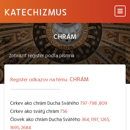
KATECHIZMUS
CHRÁM
CHRÁM
Register odkazov na tému:
Cirkev ako chrám Ducha Svätého
797-798
,
809
Cirkev ako svätý chrám
756
Človek ako chrám Ducha Svätého
364
,
1197
,
1265
,
1695
,
2684