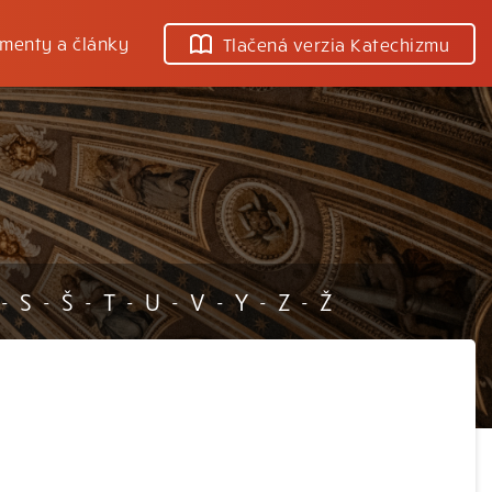
menty a články
Tlačená verzia Katechizmu
S
Š
T
U
V
Y
Z
Ž
-
-
-
-
-
-
-
-