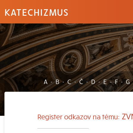
KATECHIZMUS
A
B
C
Č
D
E
F
G
-
-
-
-
-
-
-
ZV
Register odkazov na tému: