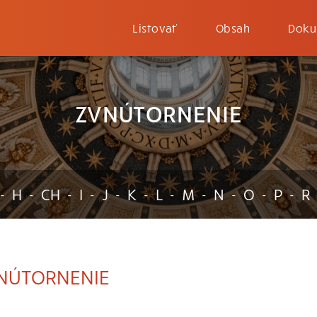
Listovať
Obsah
Doku
ZVNÚTORNENIE
H
CH
I
J
K
L
M
N
O
P
R
-
-
-
-
-
-
-
-
-
-
-
NÚTORNENIE