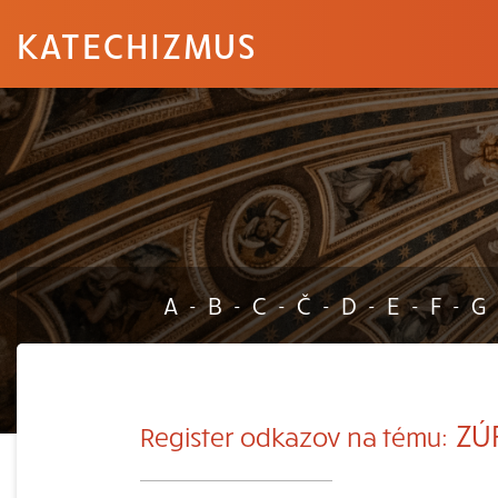
KATECHIZMUS
A
B
C
Č
D
E
F
G
-
-
-
-
-
-
-
ZÚ
Register odkazov na tému: