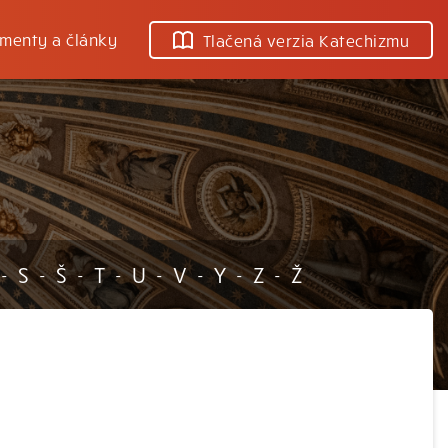
menty a články
Tlačená verzia Katechizmu
S
Š
T
U
V
Y
Z
Ž
-
-
-
-
-
-
-
-