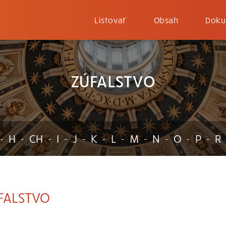
Listovať
Obsah
Doku
ZÚFALSTVO
H
CH
I
J
K
L
M
N
O
P
R
-
-
-
-
-
-
-
-
-
-
-
FALSTVO