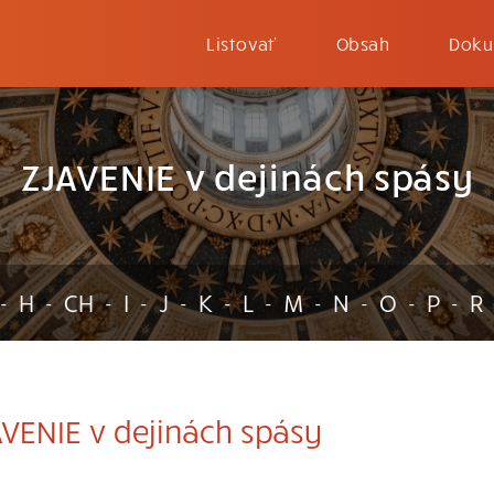
Listovať
Obsah
Doku
ZJAVENIE v dejinách spásy
H
CH
I
J
K
L
M
N
O
P
R
-
-
-
-
-
-
-
-
-
-
-
VENIE v dejinách spásy