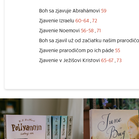
Boh sa zjavuje Abrahámovi
59
Zjavenie Izraelu
60-64
,
72
Zjavenie Noemovi
56-58
,
71
Boh sa zjavil už od začiatku našim prarodi
Zjavenie prarodičom po ich páde
55
Zjavenie v Ježišovi Kristovi
65-67
,
73