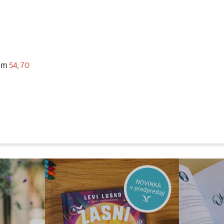
čom
54
,
70