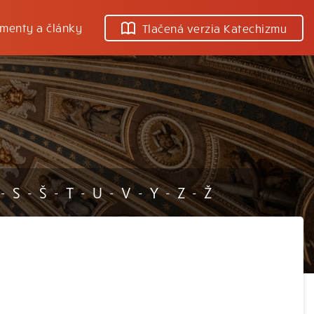
menty a články
Tlačená verzia Katechizmu
S
Š
T
U
V
Y
Z
Ž
-
-
-
-
-
-
-
-