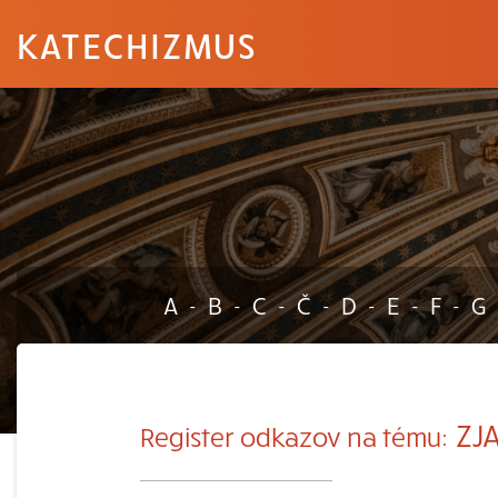
KATECHIZMUS
A
B
C
Č
D
E
F
G
-
-
-
-
-
-
-
ZJA
Register odkazov na tému: