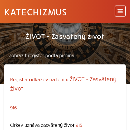
KATECHIZMUS
ŽIVOT - Zasvätený život
ŽIVOT - Zasvätený
Register odkazov na tému:
život
916
Cirkev uznáva zasvätený život
915