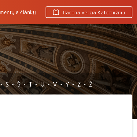
menty a články
Tlačená verzia Katechizmu
S
Š
T
U
V
Y
Z
Ž
-
-
-
-
-
-
-
-