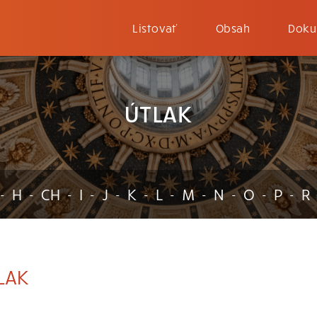
Listovať
Obsah
Doku
ÚTLAK
H
CH
I
J
K
L
M
N
O
P
R
-
-
-
-
-
-
-
-
-
-
-
LAK