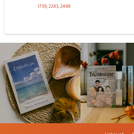
1739
,
2243
,
2448
Listovať