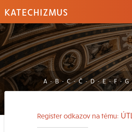
KATECHIZMUS
A
B
C
Č
D
E
F
G
-
-
-
-
-
-
-
ÚT
Register odkazov na tému: