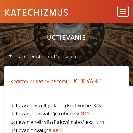
KATECHIZMUS
UCTIEVANIE
UCTIEVANIE
Register odkazov na tému:
Uctievanie a kult poklony Eucharistie
1378
Uctievanie posvätných obrazov
2132
Uctievanie relikvií a ľudová nábožnosť
1674
Uctievanie svätých
1090