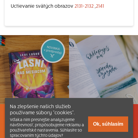
Uctievanie svätých obrazov
2131-2132
,
2141
Na zlepšenie našich služieb
používame súbory “cookies”.
Listovať
Obsah
Dokumenty a články
Vďaka nim presnejšie analyzujeme
Ok, súhlasím
návštevnosť, prispôsobujeme reklamu a
používateľské nastavenia. Súhlasíte so
Kontakt
Tlačená verzia Katechizmu
spracovaním týchto údajov?