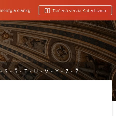
menty a články
Tlačená verzia Katechizmu
S
Š
T
U
V
Y
Z
Ž
-
-
-
-
-
-
-
-