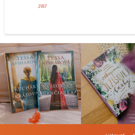
2187
Listovať