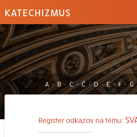
KATECHIZMUS
A
B
C
Č
D
E
F
G
-
-
-
-
-
-
-
SVÄ
Register odkazov na tému: