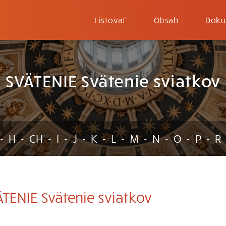
Listovať
Obsah
Doku
SVÄTENIE Svätenie sviatkov
H
CH
I
J
K
L
M
N
O
P
R
-
-
-
-
-
-
-
-
-
-
-
TENIE Svätenie sviatkov