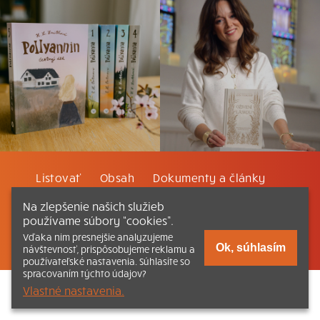
Listovať
Obsah
Dokumenty a články
Na zlepšenie našich služieb
Kontakt
Tlačená verzia Katechizmu
používame súbory “cookies”.
Vďaka nim presnejšie analyzujeme
© 2026 katechizmus.sk |
Všetky práva vyhradené
| Táto stránka
Ok, súhlasím
návštevnosť, prispôsobujeme reklamu a
funguje aj vďaka kresťanskému kníhkupectvu
Kumran.sk
používateľské nastavenia. Súhlasíte so
spracovaním týchto údajov?
Vlastné nastavenia.