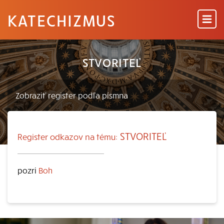
KATECHIZMUS
STVORITEĽ
STVORITEĽ
Register odkazov na tému:
pozri
Boh