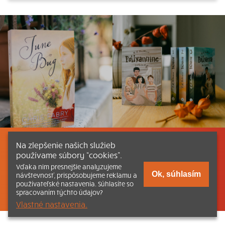
Na zlepšenie našich služieb
Listovať
Obsah
Dokumenty a články
používame súbory “cookies”.
Vďaka nim presnejšie analyzujeme
Kontakt
Tlačená verzia Katechizmu
Ok, súhlasím
návštevnosť, prispôsobujeme reklamu a
používateľské nastavenia. Súhlasíte so
© 2026 katechizmus.sk |
Všetky práva vyhradené
| Táto stránka
spracovaním týchto údajov?
funguje aj vďaka kresťanskému kníhkupectvu
Kumran.sk
Vlastné nastavenia.