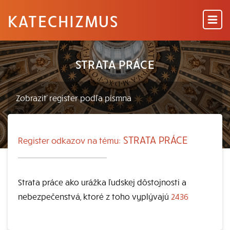
KATECHIZMUS
STRATA PRÁCE
STRATA PRÁCE
Register odkazov na tému:
Strata práce ako urážka ľudskej dôstojnosti a
nebezpečenstvá, ktoré z toho vyplývajú
2436