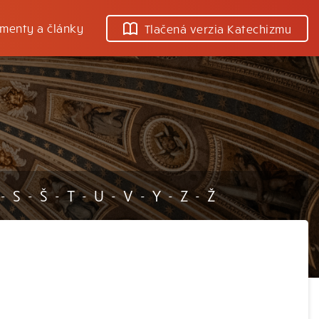
menty a články
Tlačená verzia Katechizmu
S
Š
T
U
V
Y
Z
Ž
-
-
-
-
-
-
-
-