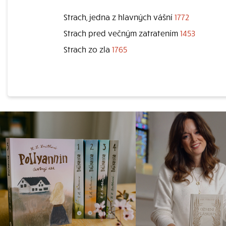
Strach, jedna z hlavných vášní
1772
Strach pred večným zatratením
1453
Strach zo zla
1765