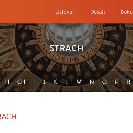
Listovať
Obsah
Doku
STRACH
H
CH
I
J
K
L
M
N
O
P
R
-
-
-
-
-
-
-
-
-
-
-
RACH