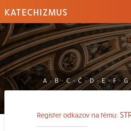
KATECHIZMUS
A
B
C
Č
D
E
F
G
-
-
-
-
-
-
-
ST
Register odkazov na tému: