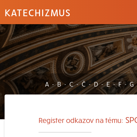
KATECHIZMUS
A
B
C
Č
D
E
F
G
-
-
-
-
-
-
-
SP
Register odkazov na tému: