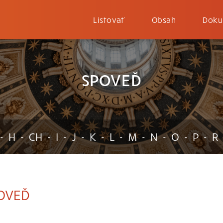
Listovať
Obsah
Doku
SPOVEĎ
H
CH
I
J
K
L
M
N
O
P
R
-
-
-
-
-
-
-
-
-
-
-
OVEĎ