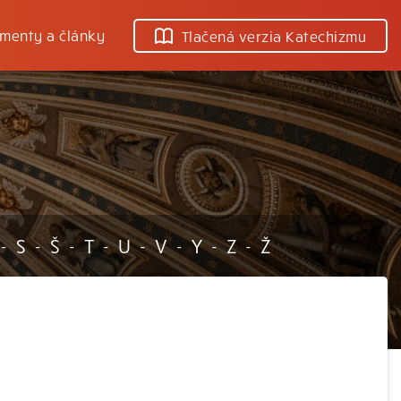
menty a články
Tlačená verzia Katechizmu
S
Š
T
U
V
Y
Z
Ž
-
-
-
-
-
-
-
-