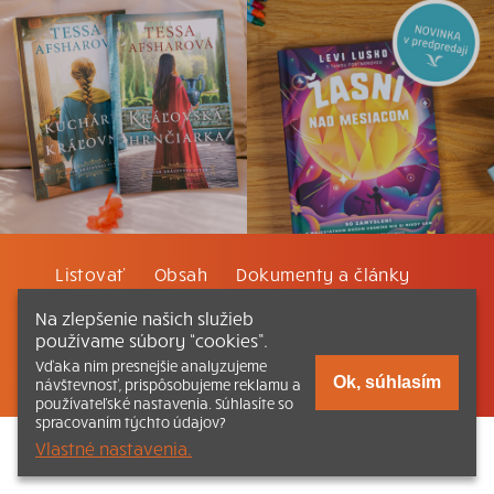
Listovať
Obsah
Dokumenty a články
Na zlepšenie našich služieb
Kontakt
Tlačená verzia Katechizmu
používame súbory “cookies”.
Vďaka nim presnejšie analyzujeme
© 2026 katechizmus.sk |
Všetky práva vyhradené
| Táto stránka
Ok, súhlasím
návštevnosť, prispôsobujeme reklamu a
funguje aj vďaka kresťanskému kníhkupectvu
Kumran.sk
používateľské nastavenia. Súhlasíte so
spracovaním týchto údajov?
Vlastné nastavenia.