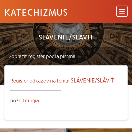
KATECHIZMUS
SLÁVENIE/SLÁVIŤ
SLÁVENIE/SLÁVIŤ
Register odkazov na tému:
pozri
Liturgia