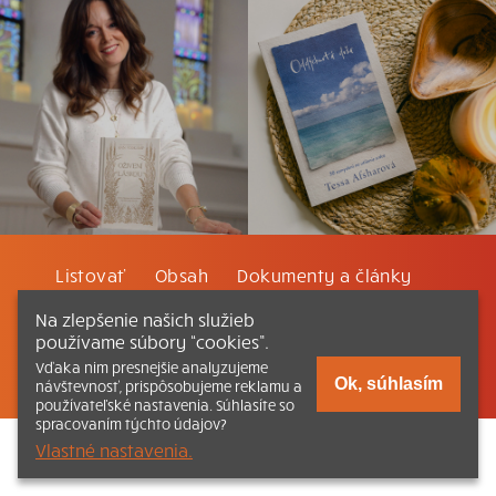
Listovať
Obsah
Dokumenty a články
Na zlepšenie našich služieb
Kontakt
Tlačená verzia Katechizmu
používame súbory “cookies”.
Vďaka nim presnejšie analyzujeme
© 2026 katechizmus.sk |
Všetky práva vyhradené
| Táto stránka
Ok, súhlasím
návštevnosť, prispôsobujeme reklamu a
funguje aj vďaka kresťanskému kníhkupectvu
Kumran.sk
používateľské nastavenia. Súhlasíte so
spracovaním týchto údajov?
Vlastné nastavenia.