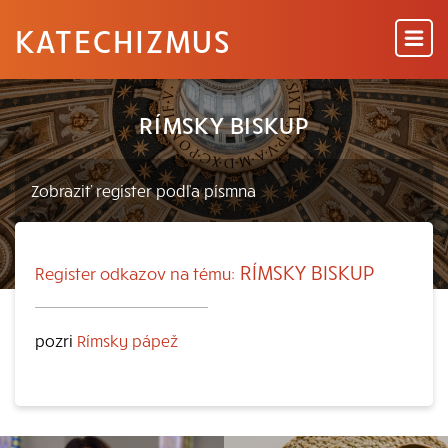
KATECHIZMUS
RÍMSKY BISKUP
RÍMSKY BISKUP
Register odkazov na tému:
pozri
Rímsky pápež