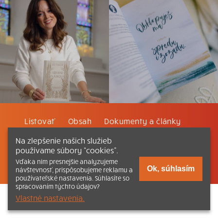
Listovať
Obsah
Dokumenty a články
Na zlepšenie našich služieb
Kontakt
Tlačená verzia Katechizmu
používame súbory “cookies”.
Vďaka nim presnejšie analyzujeme
© 2026 katechizmus.sk |
Všetky práva vyhradené
| Táto stránka
Ok, súhlasím
návštevnosť, prispôsobujeme reklamu a
funguje aj vďaka kresťanskému kníhkupectvu
Kumran.sk
používateľské nastavenia. Súhlasíte so
spracovaním týchto údajov?
Vlastné nastavenia.