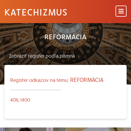
KATECHIZMUS
REFORMÁCIA
REFORMÁCIA
Register odkazov na tému:
406
,
1400