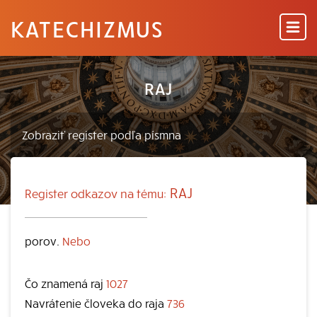
KATECHIZMUS
RAJ
RAJ
Register odkazov na tému:
porov.
Nebo
Čo znamená raj
1027
Navrátenie človeka do raja
736