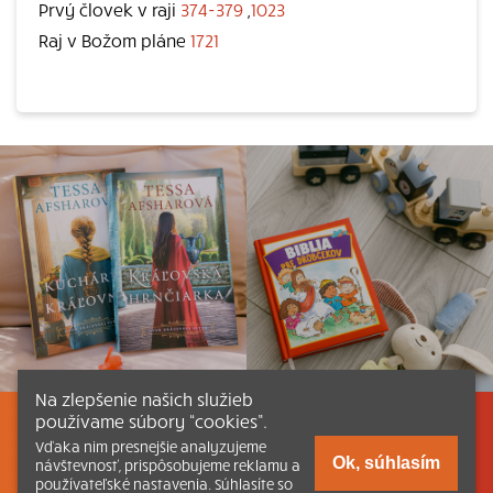
Prvý človek v raji
374-379
,
1023
Raj v Božom pláne
1721
Na zlepšenie našich služieb
používame súbory “cookies”.
Listovať
Obsah
Dokumenty a články
Vďaka nim presnejšie analyzujeme
Ok, súhlasím
návštevnosť, prispôsobujeme reklamu a
používateľské nastavenia. Súhlasíte so
Kontakt
Tlačená verzia Katechizmu