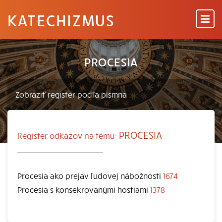
KATECHIZMUS
PROCESIA
PROCESIA
Register odkazov na tému:
Procesia ako prejav ľudovej nábožnosti
1674
Procesia s konsekrovanými hostiami
1378