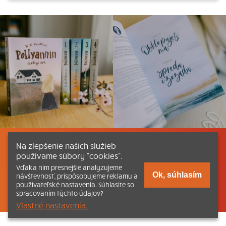
Na zlepšenie našich služieb
Listovať
Obsah
Dokumenty a články
používame súbory “cookies”.
Vďaka nim presnejšie analyzujeme
Kontakt
Tlačená verzia Katechizmu
Ok, súhlasím
návštevnosť, prispôsobujeme reklamu a
používateľské nastavenia. Súhlasíte so
© 2026 katechizmus.sk |
Všetky práva vyhradené
| Táto stránka
spracovaním týchto údajov?
funguje aj vďaka kresťanskému kníhkupectvu
Kumran.sk
Vlastné nastavenia.