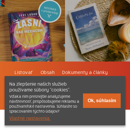
Listovať
Obsah
Dokumenty a články
Na zlepšenie našich služieb
Kontakt
Tlačená verzia Katechizmu
používame súbory “cookies”.
Vďaka nim presnejšie analyzujeme
© 2026 katechizmus.sk |
Všetky práva vyhradené
| Táto stránka
Ok, súhlasím
návštevnosť, prispôsobujeme reklamu a
funguje aj vďaka kresťanskému kníhkupectvu
Kumran.sk
používateľské nastavenia. Súhlasíte so
spracovaním týchto údajov?
Vlastné nastavenia.