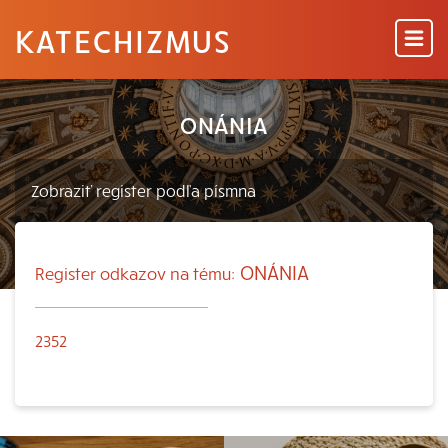
KATECHIZMUS
ONÁNIA
ONÁNIA
Register odkazov na tému:
2352