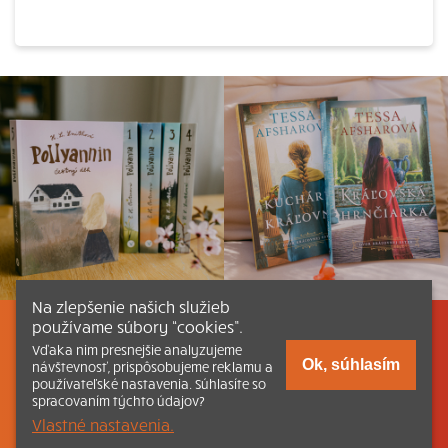
Na zlepšenie našich služieb
používame súbory “cookies”.
Listovať
Obsah
Dokumenty a články
Vďaka nim presnejšie analyzujeme
Ok, súhlasím
návštevnosť, prispôsobujeme reklamu a
používateľské nastavenia. Súhlasíte so
Kontakt
Tlačená verzia Katechizmu
spracovaním týchto údajov?
Vlastné nastavenia.
© 2026 katechizmus.sk |
Všetky práva vyhradené
| Táto stránka
funguje aj vďaka kresťanskému kníhkupectvu
Kumran.sk