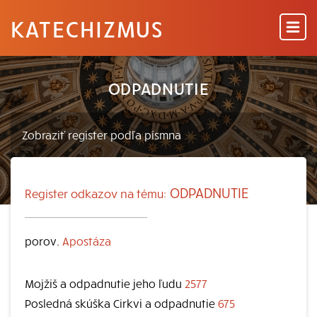
KATECHIZMUS
ODPADNUTIE
ODPADNUTIE
Register odkazov na tému:
porov.
Apostáza
Mojžiš a odpadnutie jeho ľudu
2577
Posledná skúška Cirkvi a odpadnutie
675