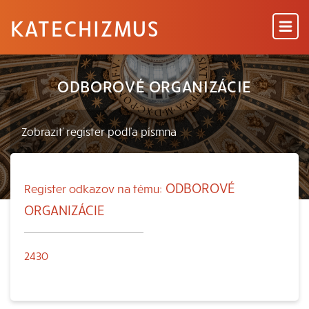
KATECHIZMUS
ODBOROVÉ ORGANIZÁCIE
ODBOROVÉ
Register odkazov na tému:
ORGANIZÁCIE
2430