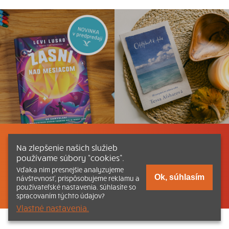
Listovať
Obsah
Dokumenty a články
Na zlepšenie našich služieb
používame súbory “cookies”.
Kontakt
Tlačená verzia Katechizmu
Vďaka nim presnejšie analyzujeme
Ok, súhlasím
návštevnosť, prispôsobujeme reklamu a
© 2026 katechizmus.sk |
Všetky práva vyhradené
| Táto stránka
používateľské nastavenia. Súhlasíte so
funguje aj vďaka kresťanskému kníhkupectvu
Kumran.sk
spracovaním týchto údajov?
Vlastné nastavenia.