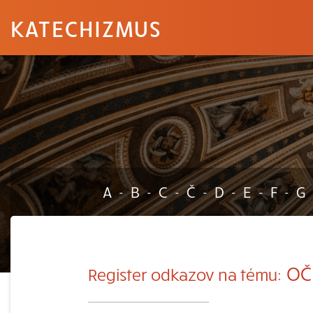
KATECHIZMUS
A
B
C
Č
D
E
F
G
-
-
-
-
-
-
-
OČI
Register odkazov na tému: