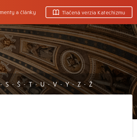
menty a články
Tlačená verzia Katechizmu
S
Š
T
U
V
Y
Z
Ž
-
-
-
-
-
-
-
-