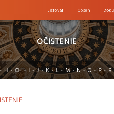
Listovať
Obsah
Doku
OČISTENIE
H
CH
I
J
K
L
M
N
O
P
R
-
-
-
-
-
-
-
-
-
-
-
STENIE