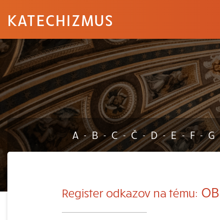
KATECHIZMUS
A
B
C
Č
D
E
F
G
-
-
-
-
-
-
-
OB
Register odkazov na tému: