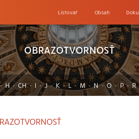
Listovať
Obsah
Doku
OBRAZOTVORNOSŤ
H
CH
I
J
K
L
M
N
O
P
R
-
-
-
-
-
-
-
-
-
-
-
RAZOTVORNOSŤ