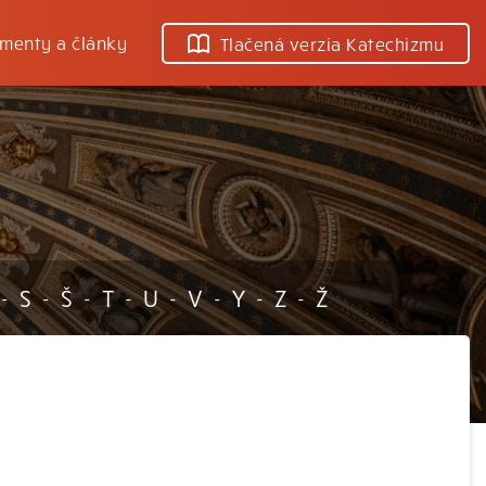
menty a články
Tlačená verzia Katechizmu
S
Š
T
U
V
Y
Z
Ž
-
-
-
-
-
-
-
-