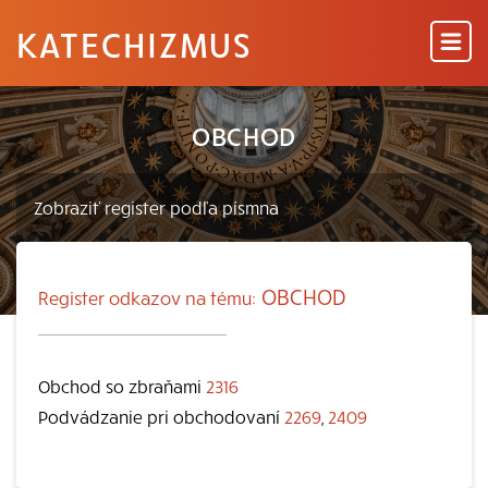
KATECHIZMUS
OBCHOD
OBCHOD
Register odkazov na tému:
Obchod so zbraňami
2316
Podvádzanie pri obchodovaní
2269
,
2409