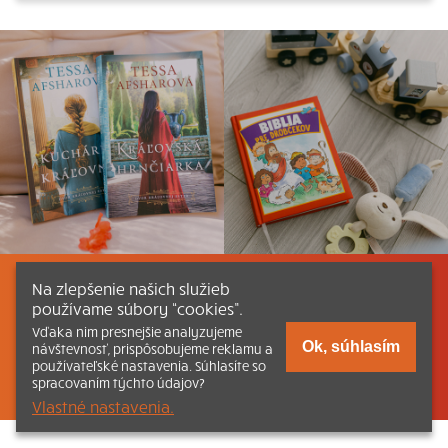
Na zlepšenie našich služieb
Listovať
Obsah
Dokumenty a články
používame súbory “cookies”.
Vďaka nim presnejšie analyzujeme
Kontakt
Tlačená verzia Katechizmu
Ok, súhlasím
návštevnosť, prispôsobujeme reklamu a
používateľské nastavenia. Súhlasíte so
© 2026 katechizmus.sk |
Všetky práva vyhradené
| Táto stránka
spracovaním týchto údajov?
funguje aj vďaka kresťanskému kníhkupectvu
Kumran.sk
Vlastné nastavenia.