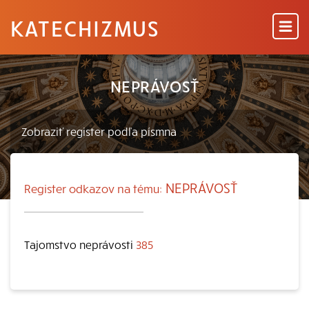
KATECHIZMUS
NEPRÁVOSŤ
NEPRÁVOSŤ
Register odkazov na tému:
Tajomstvo neprávosti
385