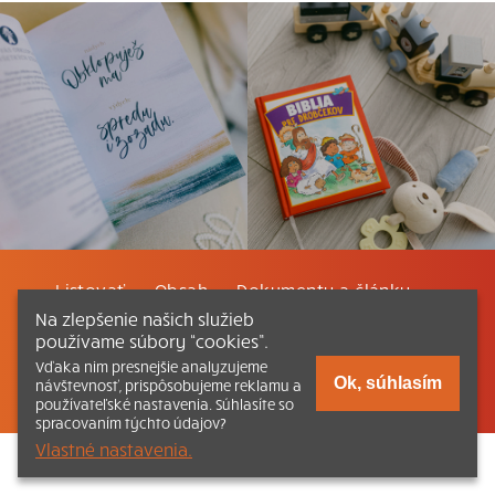
Listovať
Obsah
Dokumenty a články
Na zlepšenie našich služieb
používame súbory “cookies”.
Kontakt
Tlačená verzia Katechizmu
Vďaka nim presnejšie analyzujeme
Ok, súhlasím
návštevnosť, prispôsobujeme reklamu a
© 2026 katechizmus.sk |
Všetky práva vyhradené
| Táto stránka
funguje aj vďaka kresťanskému kníhkupectvu
Kumran.sk
používateľské nastavenia. Súhlasíte so
spracovaním týchto údajov?
Vlastné nastavenia.