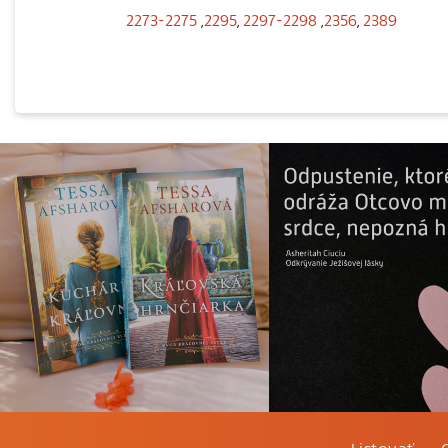
2273-2275
,
2295
,
2297-2298
,
2356
,
2389
Listovať