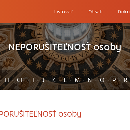
Listovať
Obsah
Doku
NEPORUŠITEĽNOSŤ osoby
H
CH
I
J
K
L
M
N
O
P
R
-
-
-
-
-
-
-
-
-
-
-
PORUŠITEĽNOSŤ osoby