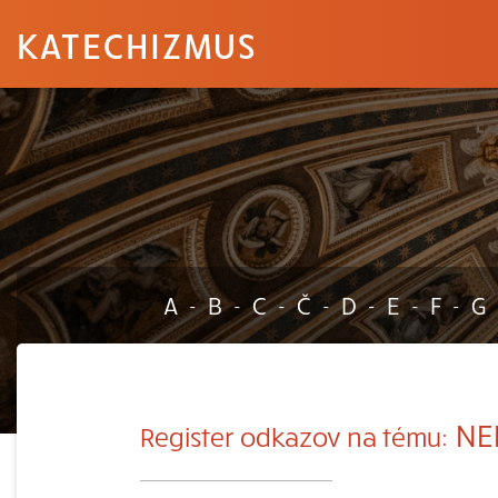
KATECHIZMUS
A
B
C
Č
D
E
F
G
-
-
-
-
-
-
-
NE
Register odkazov na tému: