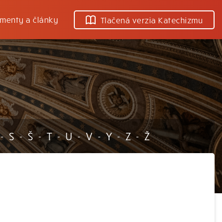
menty a články
Tlačená verzia Katechizmu
S
Š
T
U
V
Y
Z
Ž
-
-
-
-
-
-
-
-