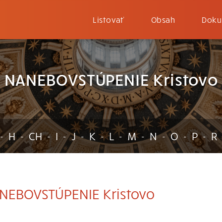
Listovať
Obsah
Doku
NANEBOVSTÚPENIE Kristovo
H
CH
I
J
K
L
M
N
O
P
R
-
-
-
-
-
-
-
-
-
-
-
EBOVSTÚPENIE Kristovo