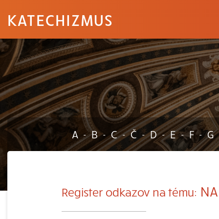
KATECHIZMUS
A
B
C
Č
D
E
F
G
-
-
-
-
-
-
-
NAN
Register odkazov na tému: