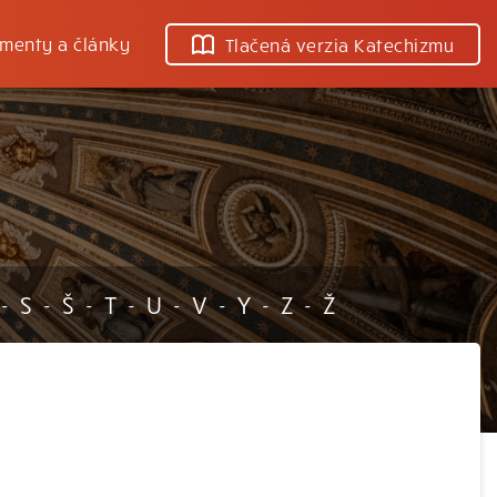
menty a články
Tlačená verzia Katechizmu
S
Š
T
U
V
Y
Z
Ž
-
-
-
-
-
-
-
-