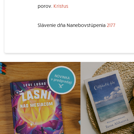
porov.
Kristus
Slávenie dňa Nanebovstúpenia
2177